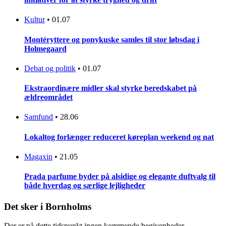
Kultur
•
01.07
Montéryttere og ponykuske samles til stor løbsdag i
Holmegaard
Debat og politik
•
01.07
Ekstraordinære midler skal styrke beredskabet på
ældreområdet
Samfund
•
28.06
Lokaltog forlænger reduceret køreplan weekend og nat
Magaxin
•
21.05
Prada parfume byder på alsidige og elegante duftvalg til
både hverdag og særlige lejligheder
Det sker i Bornholms
Der er på dette tidspunkt ingen kommende begivenheder.