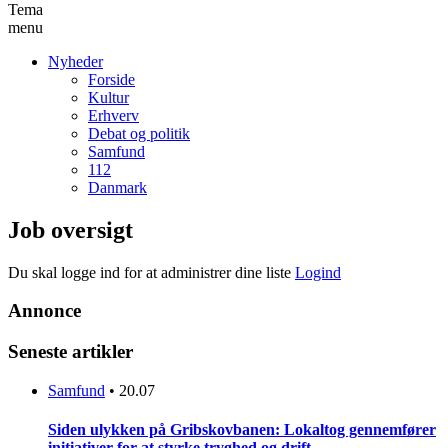
Tema
menu
Nyheder
Forside
Kultur
Erhverv
Debat og politik
Samfund
112
Danmark
Job oversigt
Du skal logge ind for at administrer dine liste
Logind
Annonce
Seneste artikler
Samfund
•
20.07
Siden ulykken på Gribskovbanen: Lokaltog gennemfører
initiativer for at styrke tryghed og drift