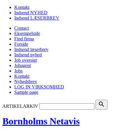
Kontakt
Indsend NYHED
Indsend LÆSERBREV
Contact
Eksempelside
Find firma
Forside
Indsend læserbrev
Indsend nyhed
Job oversigt
Jobagent
Jobs
Kontakt
Nyhedsbrev
LOG IN VIRKSOMHED
Sample page
search
ARTIKELARKIV
Bornholms Netavis