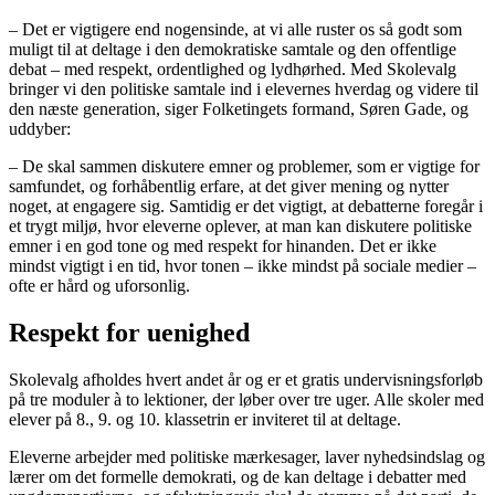
– Det er vigtigere end nogensinde, at vi alle ruster os så godt som
muligt til at deltage i den demokratiske samtale og den offentlige
debat – med respekt, ordentlighed og lydhørhed. Med Skolevalg
bringer vi den politiske samtale ind i elevernes hverdag og videre til
den næste generation, siger Folketingets formand, Søren Gade, og
uddyber:
– De skal sammen diskutere emner og problemer, som er vigtige for
samfundet, og forhåbentlig erfare, at det giver mening og nytter
noget, at engagere sig. Samtidig er det vigtigt, at debatterne foregår i
et trygt miljø, hvor eleverne oplever, at man kan diskutere politiske
emner i en god tone og med respekt for hinanden. Det er ikke
mindst vigtigt i en tid, hvor tonen – ikke mindst på sociale medier –
ofte er hård og uforsonlig.
Respekt for uenighed
Skolevalg afholdes hvert andet år og er et gratis undervisningsforløb
på tre moduler à to lektioner, der løber over tre uger. Alle skoler med
elever på 8., 9. og 10. klassetrin er inviteret til at deltage.
Eleverne arbejder med politiske mærkesager, laver nyhedsindslag og
lærer om det formelle demokrati, og de kan deltage i debatter med