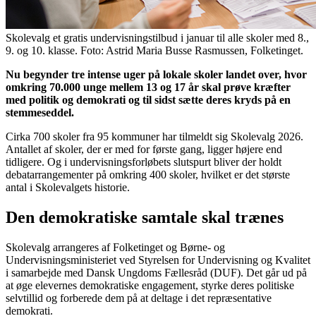
Skolevalg et gratis undervisningstilbud i januar til alle skoler med 8.,
9. og 10. klasse. Foto: Astrid Maria Busse Rasmussen, Folketinget.
Nu begynder tre intense uger på lokale skoler landet over, hvor
omkring 70.000 unge mellem 13 og 17 år skal prøve kræfter
med politik og demokrati og til sidst sætte deres kryds på en
stemmeseddel.
Cirka 700 skoler fra 95 kommuner har tilmeldt sig Skolevalg 2026.
Antallet af skoler, der er med for første gang, ligger højere end
tidligere. Og i undervisningsforløbets slutspurt bliver der holdt
debatarrangementer på omkring 400 skoler, hvilket er det største
antal i Skolevalgets historie.
Den demokratiske samtale skal trænes
Skolevalg arrangeres af Folketinget og Børne- og
Undervisningsministeriet ved Styrelsen for Undervisning og Kvalitet
i samarbejde med Dansk Ungdoms Fællesråd (DUF). Det går ud på
at øge elevernes demokratiske engagement, styrke deres politiske
selvtillid og forberede dem på at deltage i det repræsentative
demokrati.