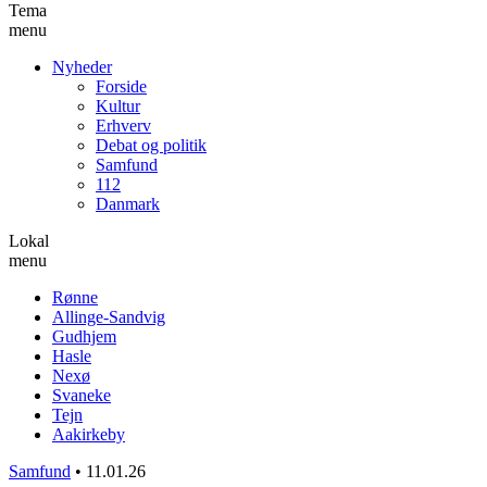
Tema
menu
Nyheder
Forside
Kultur
Erhverv
Debat og politik
Samfund
112
Danmark
Lokal
menu
Rønne
Allinge-Sandvig
Gudhjem
Hasle
Nexø
Svaneke
Tejn
Aakirkeby
Samfund
•
11.01.26