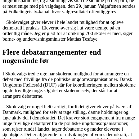
ungdomspartierne, og afslutningsvis skal de stemme på det parti, de
er mest enige med på valgdagen, den 29. januar. Valgaftenen sendes
på Folketingets tv-kanal, hvor valgresultatet offentliggøres.
– Skolevalget giver elever i hele landet mulighed for at opleve
demokrati i praksis. Eleverne øver sig i at være uenige på en
ordentlig måde. Jeg er glad for at omkring 700 skoler er med, siger
børne- og undervisningsminister Mattias Tesfaye.
Flere debatarrangementer end
nogensinde før
I Skolevalgs tredje uge har skolerne mulighed for at arrangere en
debat med frivillige fra de politiske ungdomsorganisationer. Dansk
Ungdoms Fællesråd (DUF) står for koordineringen mellem skolerne
og de frivillige unge. Og det er skolerne selv, der står for at
arrangere debatterne.
– Skolevalg er noget helt særligt, fordi det giver elever på tværs af
Danmark, mulighed for selv at tage stilling, danne holdninger og
tage aktiv del i demokratiet. Det kræver stort engagement fra mange
unge frivillige debattører fra de politiske ungdomsorganisationer,
som rejser rundt i landet, tager debatterne og møder eleverne i
øjenhøjde. Det er afgørende for udviklingen af vores demokrati, at