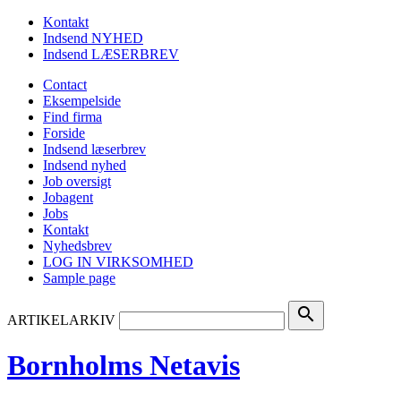
Kontakt
Indsend NYHED
Indsend LÆSERBREV
Contact
Eksempelside
Find firma
Forside
Indsend læserbrev
Indsend nyhed
Job oversigt
Jobagent
Jobs
Kontakt
Nyhedsbrev
LOG IN VIRKSOMHED
Sample page
search
ARTIKELARKIV
Bornholms Netavis