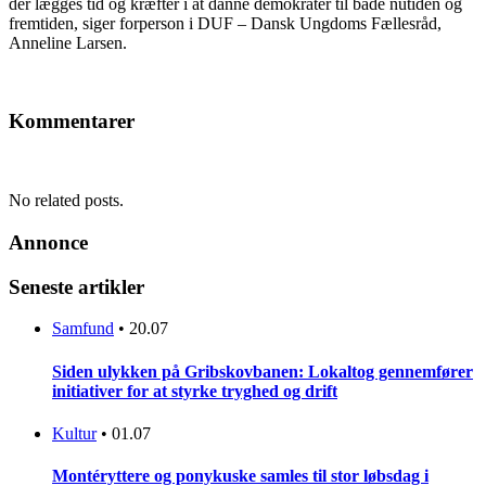
der lægges tid og kræfter i at danne demokrater til både nutiden og
fremtiden, siger forperson i DUF – Dansk Ungdoms Fællesråd,
Anneline Larsen.
Kommentarer
No related posts.
Annonce
Seneste artikler
Samfund
•
20.07
Siden ulykken på Gribskovbanen: Lokaltog gennemfører
initiativer for at styrke tryghed og drift
Kultur
•
01.07
Montéryttere og ponykuske samles til stor løbsdag i