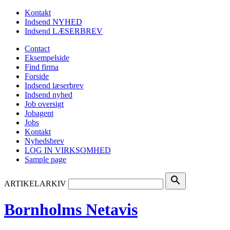
Kontakt
Indsend NYHED
Indsend LÆSERBREV
Contact
Eksempelside
Find firma
Forside
Indsend læserbrev
Indsend nyhed
Job oversigt
Jobagent
Jobs
Kontakt
Nyhedsbrev
LOG IN VIRKSOMHED
Sample page
search
ARTIKELARKIV
Bornholms Netavis