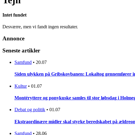
Tejn
Intet fundet
Desværre, men vi fandt ingen resultater.
Annonce
Seneste artikler
Samfund
•
20.07
Siden ulykken på Gribskovbanen: Lokaltog gennemfører initi
Kultur
•
01.07
Montéryttere og ponykuske samles til stor løbsdag i Holme
Debat og politik
•
01.07
Ekstraordinære midler skal styrke beredskabet på ældreo
Samfund
•
28.06