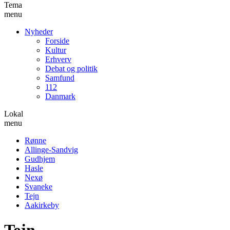
Tema
menu
Nyheder
Forside
Kultur
Erhverv
Debat og politik
Samfund
112
Danmark
Lokal
menu
Rønne
Allinge-Sandvig
Gudhjem
Hasle
Nexø
Svaneke
Tejn
Aakirkeby