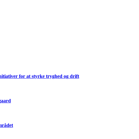
ativer for at styrke tryghed og drift
gaard
mrådet