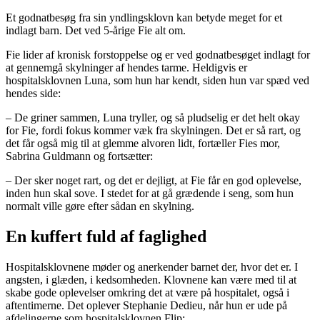
Et godnatbesøg fra sin yndlingsklovn kan betyde meget for et
indlagt barn. Det ved 5-årige Fie alt om.
Fie lider af kronisk forstoppelse og er ved godnatbesøget indlagt for
at gennemgå skylninger af hendes tarme. Heldigvis er
hospitalsklovnen Luna, som hun har kendt, siden hun var spæd ved
hendes side:
– De griner sammen, Luna tryller, og så pludselig er det helt okay
for Fie, fordi fokus kommer væk fra skylningen. Det er så rart, og
det får også mig til at glemme alvoren lidt, fortæller Fies mor,
Sabrina Guldmann og fortsætter:
– Der sker noget rart, og det er dejligt, at Fie får en god oplevelse,
inden hun skal sove. I stedet for at gå grædende i seng, som hun
normalt ville gøre efter sådan en skylning.
En kuffert fuld af faglighed
Hospitalsklovnene møder og anerkender barnet der, hvor det er. I
angsten, i glæden, i kedsomheden. Klovnene kan være med til at
skabe gode oplevelser omkring det at være på hospitalet, også i
aftentimerne. Det oplever Stephanie Dedieu, når hun er ude på
afdelingerne som hospitalsklovnen Flip: