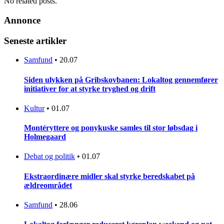
No related posts.
Annonce
Seneste artikler
Samfund
•
20.07
Siden ulykken på Gribskovbanen: Lokaltog gennemfører
initiativer for at styrke tryghed og drift
Kultur
•
01.07
Montéryttere og ponykuske samles til stor løbsdag i
Holmegaard
Debat og politik
•
01.07
Ekstraordinære midler skal styrke beredskabet på
ældreområdet
Samfund
•
28.06