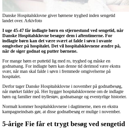
Danske Hospitalsklovne giver børnene tryghed inden sengetid
landet over. Arkivfoto
I uge 45-47 får indlagte børn en stjernestund ved sengetid, når
Danske Hospitalsklovne besøger dem i aftentimerne. For
indlagte børn kan det være svært at falde i søvn i uvante
omgivelser på hospitalet. Det vil hospitalsklovnene ændre på,
når de siger godnat og putter børnene.
For mange børn er puttetid lig med ro, tryghed og måske en
godnatsang. For indlagte børn kan denne tid derimod være ekstra
svær, når man skal falde i søvn i fremmede omgivelserne på
hospitalet.
Derfor tager Danske Hospitalsklovne i november på godnatbesøg,
når mørket falder på. Her hygger hospitalsklovnene om de indlagte
børn og familier med tryllestøv, godnatsange og eventyrlige historier.
Normalt kommer hospitalsklovnene i dagtimerne, men en ekstra
kampagneindsats gør, at disse godnatbesøg er mulige i november.
5-årige Fie får et trygt besøg ved sengetid