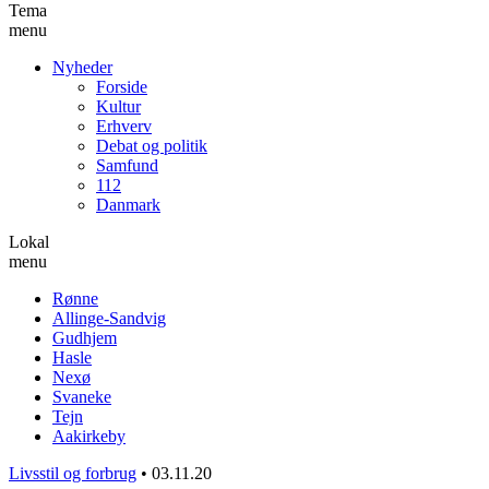
Tema
menu
Nyheder
Forside
Kultur
Erhverv
Debat og politik
Samfund
112
Danmark
Lokal
menu
Rønne
Allinge-Sandvig
Gudhjem
Hasle
Nexø
Svaneke
Tejn
Aakirkeby
Livsstil og forbrug
•
03.11.20