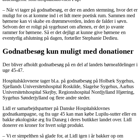
– Når vi tager på godnatbesøg, er der en anden stemning, hvor det er
muligt for os at komme ind i et lidt mere poetisk rum. Sammen med
børnene kan vi skabe en drømmeverden, inden de falder i søvn.
Selvom der er roligt på sygehuset om aftenen, er det jo uvante
rammer for børnene. Så er det dejligt at kunne give børnene en
eventyrlig afslutning på dagen, fortæller Stephanie Dedieu.
Godnatbesøg kun muligt med donationer
Der bliver afholdt godnatbesøg på en del af landets børneafdelinger i
uge 45-47.
Hospitalsklovnene tager bl.a. på godnatbesøg på Holbæk Sygehus,
Sjællands Universitetshospital Roskilde, Slagelse Sygehus, Aarhus
Universitetshospital Skejby, Regionshospital Nordjylland Hjørring,
Sygehus Sønderjylland og flere andre steder.
Lidl er samarbejdspartner på Danske Hospitalsklovnes
godnatkampagne, og fra uge 45 kan man købe Lupilu-sutter eller en
bakke økologiske æg fra Danæg i deres butikker landet over. Lidl
donerer en kroner for hvert solgt produkt.
– Vi er simpelthen så glade for, at Lidl igen i år bakker op om