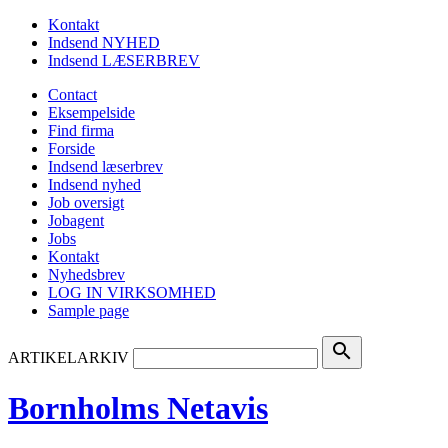
Kontakt
Indsend NYHED
Indsend LÆSERBREV
Contact
Eksempelside
Find firma
Forside
Indsend læserbrev
Indsend nyhed
Job oversigt
Jobagent
Jobs
Kontakt
Nyhedsbrev
LOG IN VIRKSOMHED
Sample page
search
ARTIKELARKIV
Bornholms Netavis