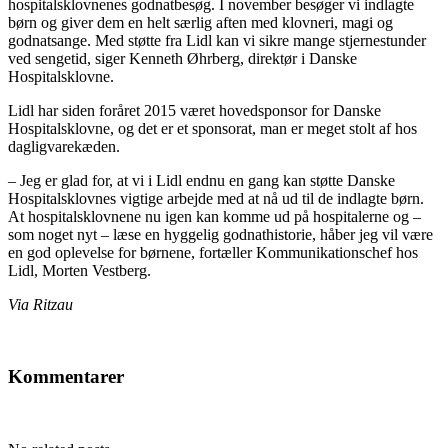
hospitalsklovnenes godnatbesøg. I november besøger vi indlagte
børn og giver dem en helt særlig aften med klovneri, magi og
godnatsange. Med støtte fra Lidl kan vi sikre mange stjernestunder
ved sengetid, siger Kenneth Øhrberg, direktør i Danske
Hospitalsklovne.
Lidl har siden foråret 2015 været hovedsponsor for Danske
Hospitalsklovne, og det er et sponsorat, man er meget stolt af hos
dagligvarekæden.
– Jeg er glad for, at vi i Lidl endnu en gang kan støtte Danske
Hospitalsklovnes vigtige arbejde med at nå ud til de indlagte børn.
At hospitalsklovnene nu igen kan komme ud på hospitalerne og –
som noget nyt – læse en hyggelig godnathistorie, håber jeg vil være
en god oplevelse for børnene, fortæller Kommunikationschef hos
Lidl, Morten Vestberg.
Via Ritzau
Kommentarer