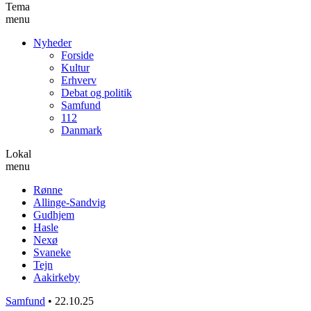
Tema
menu
Nyheder
Forside
Kultur
Erhverv
Debat og politik
Samfund
112
Danmark
Lokal
menu
Rønne
Allinge-Sandvig
Gudhjem
Hasle
Nexø
Svaneke
Tejn
Aakirkeby
Samfund
•
22.10.25