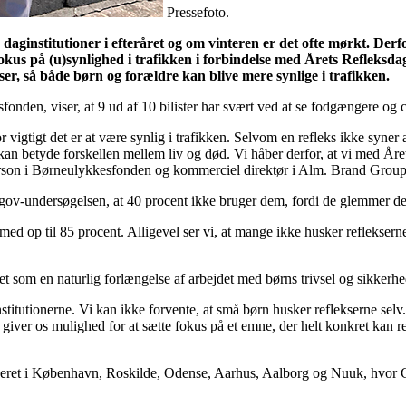
Pressefoto.
ets daginstitutioner i efteråret og om vinteren er det ofte mørkt.
kus på (u)synlighed i trafikken i forbindelse med Årets Refleksda
ekser, så både børn og forældre kan blive mere synlige i trafikken.
den, viser, at 9 ud af 10 bilister har svært ved at se fodgængere og cy
vor vigtigt det er at være synlig i trafikken. Selvom en refleks ikke syn
et kan betyde forskellen mellem liv og død. Vi håber derfor, at vi med
erson i Børneulykkesfonden og kommerciel direktør i Alm. Brand Group
ougov-undersøgelsen, at 40 procent ikke bruger dem, fordi de glemmer de
l med op til 85 procent. Alligevel ser vi, at mange ikke husker reflekse
som en naturlig forlængelse af arbejdet med børns trivsel og sikkerhe
nstitutionerne. Vi kan ikke forvente, at små børn husker reflekserne sel
ver os mulighed for at sætte fokus på et emne, der helt konkret kan re
eret i København, Roskilde, Odense, Aarhus, Aalborg og Nuuk, hvor Co