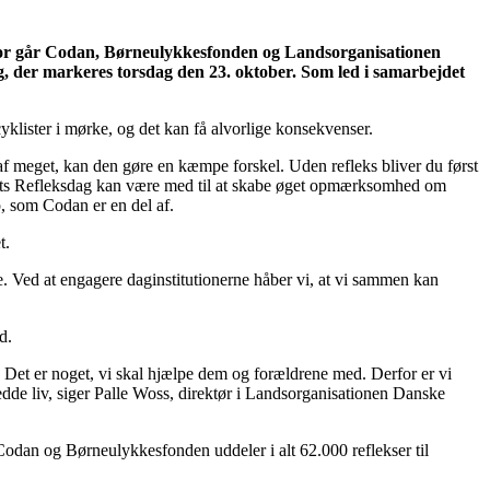
 Derfor går Codan, Børneulykkesfonden og Landsorganisationen
g, der markeres torsdag den 23. oktober. Som led i samarbejdet
klister i mørke, og det kan få alvorlige konsekvenser.
er af meget, kan den gøre en kæmpe forskel. Uden refleks bliver du først
 Årets Refleksdag kan være med til at skabe øget opmærksomhed om
, som Codan er en del af.
t.
rne. Ved at engagere daginstitutionerne håber vi, at vi sammen kan
d.
v. Det er noget, vi skal hjælpe dem og forældrene med. Derfor er vi
dde liv, siger Palle Woss, direktør i Landsorganisationen Danske
dan og Børneulykkesfonden uddeler i alt 62.000 reflekser til