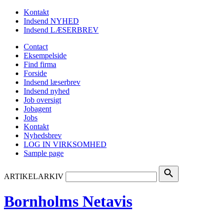
Kontakt
Indsend NYHED
Indsend LÆSERBREV
Contact
Eksempelside
Find firma
Forside
Indsend læserbrev
Indsend nyhed
Job oversigt
Jobagent
Jobs
Kontakt
Nyhedsbrev
LOG IN VIRKSOMHED
Sample page
search
ARTIKELARKIV
Bornholms Netavis