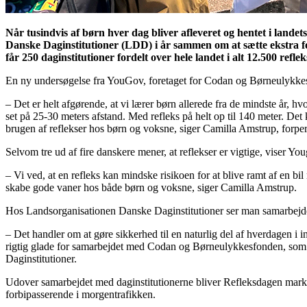
Når tusindvis af børn hver dag bliver afleveret og hentet i land
Danske Daginstitutioner (LDD) i år sammen om at sætte ekstra fo
får 250 daginstitutioner fordelt over hele landet i alt 12.500 refl
En ny undersøgelse fra YouGov, foretaget for Codan og Børneulykkesfon
– Det er helt afgørende, at vi lærer børn allerede fra de mindste år, h
set på 25-30 meters afstand. Med refleks på helt op til 140 meter. D
brugen af reflekser hos børn og voksne, siger Camilla Amstrup, forp
Selvom tre ud af fire danskere mener, at reflekser er vigtige, viser Y
– Vi ved, at en refleks kan mindske risikoen for at blive ramt af en bi
skabe gode vaner hos både børn og voksne, siger Camilla Amstrup.
Hos Landsorganisationen Danske Daginstitutioner ser man samarbejdet 
– Det handler om at gøre sikkerhed til en naturlig del af hverdagen i i
rigtig glade for samarbejdet med Codan og Børneulykkesfonden, som gi
Daginstitutioner.
Udover samarbejdet med daginstitutionerne bliver Refleksdagen mark
forbipasserende i morgentrafikken.