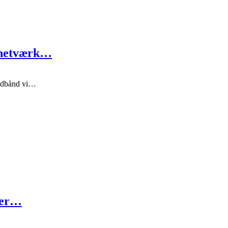
-netværk…
redbånd vi…
eger…