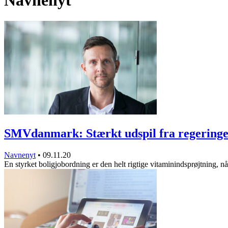
Navnenyt
SMVdanmark: Stærkt udspil fra regering
Navnenyt
•
09.11.20
En styrket boligjobordning er den helt rigtige vitaminindsprøjtning, n