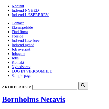
Kontakt
Indsend NYHED
Indsend LÆSERBREV
Contact
Eksempelside
Find firma
Forside
Indsend læserbrev
Indsend nyhed
Job oversigt
Jobagent
Jobs
Kontakt
Nyhedsbrev
LOG IN VIRKSOMHED
Sample page
search
ARTIKELARKIV
Bornholms Netavis