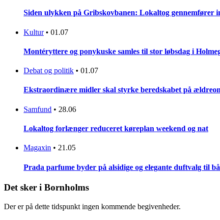
Siden ulykken på Gribskovbanen: Lokaltog gennemfører initi
Kultur
•
01.07
Montéryttere og ponykuske samles til stor løbsdag i Holme
Debat og politik
•
01.07
Ekstraordinære midler skal styrke beredskabet på ældreo
Samfund
•
28.06
Lokaltog forlænger reduceret køreplan weekend og nat
Magaxin
•
21.05
Prada parfume byder på alsidige og elegante duftvalg til bå
Det sker i Bornholms
Der er på dette tidspunkt ingen kommende begivenheder.