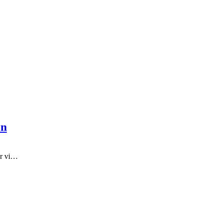
en
år vi…