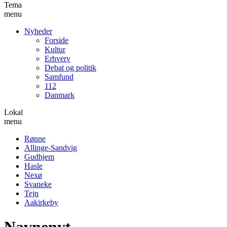
Tema
menu
Nyheder
Forside
Kultur
Erhverv
Debat og politik
Samfund
112
Danmark
Lokal
menu
Rønne
Allinge-Sandvig
Gudhjem
Hasle
Nexø
Svaneke
Tejn
Aakirkeby