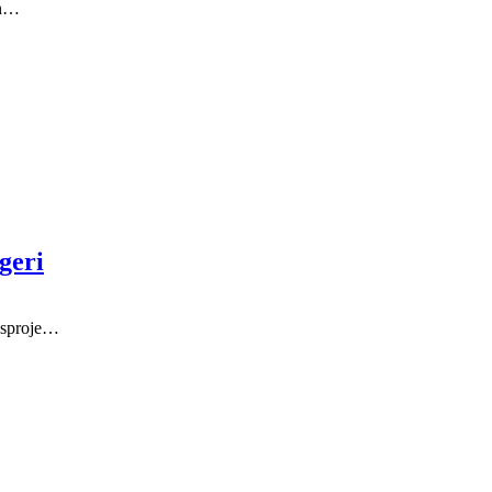
an…
geri
ægsproje…