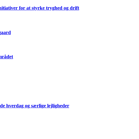
ativer for at styrke tryghed og drift
gaard
mrådet
de hverdag og særlige lejligheder