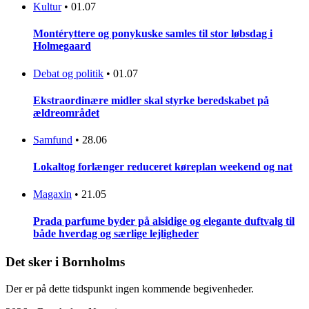
Kultur
•
01.07
Montéryttere og ponykuske samles til stor løbsdag i
Holmegaard
Debat og politik
•
01.07
Ekstraordinære midler skal styrke beredskabet på
ældreområdet
Samfund
•
28.06
Lokaltog forlænger reduceret køreplan weekend og nat
Magaxin
•
21.05
Prada parfume byder på alsidige og elegante duftvalg til
både hverdag og særlige lejligheder
Det sker i Bornholms
Der er på dette tidspunkt ingen kommende begivenheder.