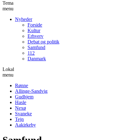
Tema
menu
Nyheder
Forside
Kultur
Erhverv
Debat og politik
Samfund
112
Danmark
Lokal
menu
Rønne
Allinge-Sandvig
Gudhjem
Hasle
Nexø
Svaneke
Tejn
Aakirkeby