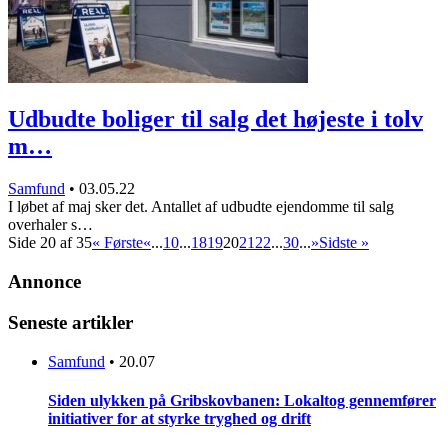
Udbudte boliger til salg det højeste i tolv
m…
Samfund
•
03.05.22
I løbet af maj sker det. Antallet af udbudte ejendomme til salg
overhaler s…
Side 20 af 35
« Første
«
...
10
...
18
19
20
21
22
...
30
...
»
Sidste »
Annonce
Seneste artikler
Samfund
•
20.07
Siden ulykken på Gribskovbanen: Lokaltog gennemfører
initiativer for at styrke tryghed og drift