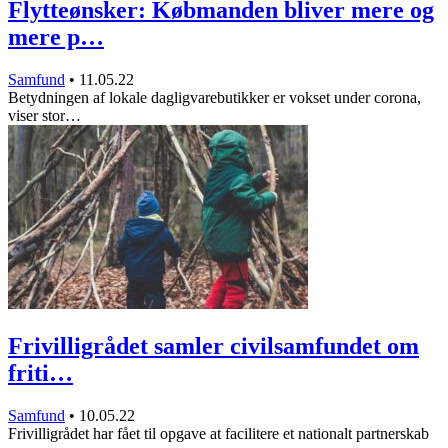
Flytteønsker: Købmanden bliver mere og
mere p…
Samfund
•
11.05.22
Betydningen af lokale dagligvarebutikker er vokset under corona,
viser stor…
Frivilligrådet samler civilsamfundet om
friti…
Samfund
•
10.05.22
Frivilligrådet har fået til opgave at facilitere et nationalt partnerskab