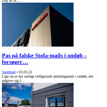
Day in Sc…
Pas på falske Stofa-mails i omløb –
forsøger…
Samfund
•
03.05.22
Lige nu er der særligt vellignende phishingmails i omløb, der
udgiver sig f…