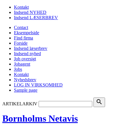
Kontakt
Indsend NYHED
Indsend LÆSERBREV
Contact
Eksempelside
Find firma
Forside
Indsend læserbrev
Indsend nyhed
Job oversigt
Jobagent
Jobs
Kontakt
Nyhedsbrev
LOG IN VIRKSOMHED
Sample page
search
ARTIKELARKIV
Bornholms Netavis