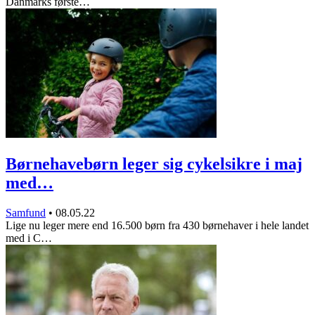
Danmarks første…
Børnehavebørn leger sig cykelsikre i maj
med…
Samfund
•
08.05.22
Lige nu leger mere end 16.500 børn fra 430 børnehaver i hele landet
med i C…