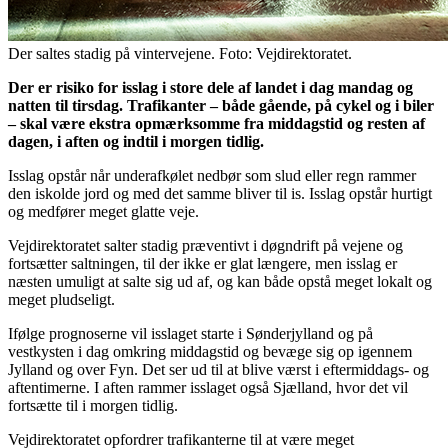
Der saltes stadig på vintervejene. Foto: Vejdirektoratet.
Der er risiko for isslag i store dele af landet i dag mandag og
natten til tirsdag. Trafikanter – både gående, på cykel og i biler
– skal være ekstra opmærksomme fra middagstid og resten af
dagen, i aften og indtil i morgen tidlig.
Isslag opstår når underafkølet nedbør som slud eller regn rammer
den iskolde jord og med det samme bliver til is. Isslag opstår hurtigt
og medfører meget glatte veje.
Vejdirektoratet salter stadig præventivt i døgndrift på vejene og
fortsætter saltningen, til der ikke er glat længere, men isslag er
næsten umuligt at salte sig ud af, og kan både opstå meget lokalt og
meget pludseligt.
Ifølge prognoserne vil isslaget starte i Sønderjylland og på
vestkysten i dag omkring middagstid og bevæge sig op igennem
Jylland og over Fyn. Det ser ud til at blive værst i eftermiddags- og
aftentimerne. I aften rammer isslaget også Sjælland, hvor det vil
fortsætte til i morgen tidlig.
Vejdirektoratet opfordrer trafikanterne til at være meget