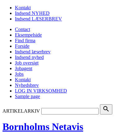
Kontakt
Indsend NYHED
Indsend LÆSERBREV
Contact
Eksempelside
Find firma
Forside
Indsend læserbrev
Indsend nyhed
Job oversigt
Jobagent
Jobs
Kontakt
Nyhedsbrev
LOG IN VIRKSOMHED
Sample page
search
ARTIKELARKIV
Bornholms Netavis