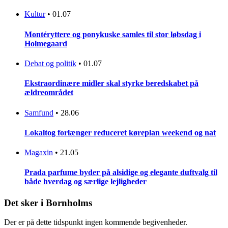
Kultur
•
01.07
Montéryttere og ponykuske samles til stor løbsdag i
Holmegaard
Debat og politik
•
01.07
Ekstraordinære midler skal styrke beredskabet på
ældreområdet
Samfund
•
28.06
Lokaltog forlænger reduceret køreplan weekend og nat
Magaxin
•
21.05
Prada parfume byder på alsidige og elegante duftvalg til
både hverdag og særlige lejligheder
Det sker i Bornholms
Der er på dette tidspunkt ingen kommende begivenheder.