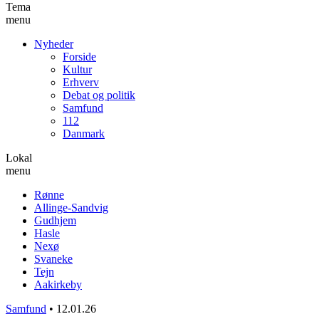
Tema
menu
Nyheder
Forside
Kultur
Erhverv
Debat og politik
Samfund
112
Danmark
Lokal
menu
Rønne
Allinge-Sandvig
Gudhjem
Hasle
Nexø
Svaneke
Tejn
Aakirkeby
Samfund
•
12.01.26